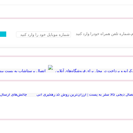
م،شماره تلفن همراه خودرا وارد کنید
رایه و پرداخت در محل برای فروشگاه‌های آنلاین
اتصال پرستاشاپ به پست پیش
روشگاه آنلاین به اداره پست بدون مراجعه حضوری
صرفه‌جویی در هزینه ارسا
صال دیجی کالا سلر به پست | ارزان‌ترین روش کد رهگیری آنی
چالش‌های ارسال 
ع نقشه استان گلستان
Ninite سایت رایگان نصب نرم افزار کامپیوتر و لپ تاپ
بیوگرافی دکتر جردن
8 سایت دانشجویی که باید حتماً داشته باشی
هوش 