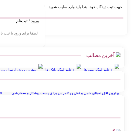
جهت ثبت دیدگاه خود ابتدا باید وارد سایت شوید:
ورود / ثبت‌نام
لطفا برای ورود یا ثبت نا
آخرین مطالب
دانلود لوگو بیمه ها
دانلود لوگو بانک ها
بهترین روش ارسال پس‌ک
پیشخوان پستی ووکامرس | چگونه کد رهگیری آنی بگیریم
آموزش اتصال ف
بهترین افزونه‌های حمل و نقل ووکامرس برای پست پیشتاز و سفارشی
ات
سوال برای کوئسشن باکس اینستاگرام
ساخت عکس پروفایل
انوا
بهترین پرامپت های هوش مصنوعی برای تولیدکنندگان محتوا و آنلاین شاپ ها