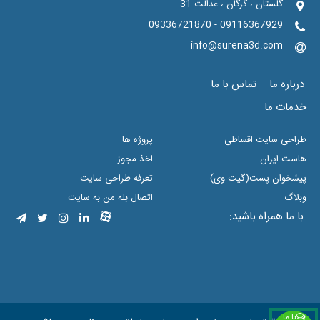
گلستان ، گرگان ، عدالت 31
09116367929 - 09336721870
info@surena3d.com
درباره ما
تماس با ما
خدمات ما
طراحی سایت اقساطی
پروژه ها
هاست ایران
اخذ مجوز
پیشخوان پست(گیت وی)
تعرفه طراحی سایت
وبلاگ
اتصال بله من به سایت
با ما همراه باشید:
با ما