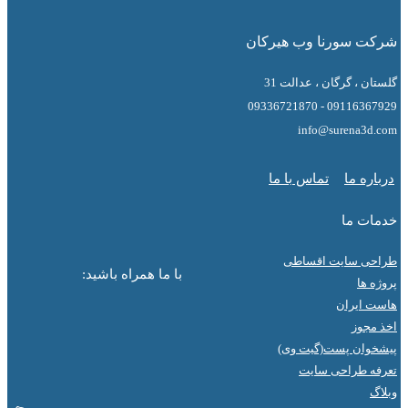
 سورنا وب هیرکان
 ، گرگان ، عدالت 31
09116367929 - 0
info@surena3
ه ما
تماس با ما
ت ما
ی سایت اقساطی
با ما همراه باشید:
ها
ایران
جوز
ان پست(گیت وی)
 طراحی سایت