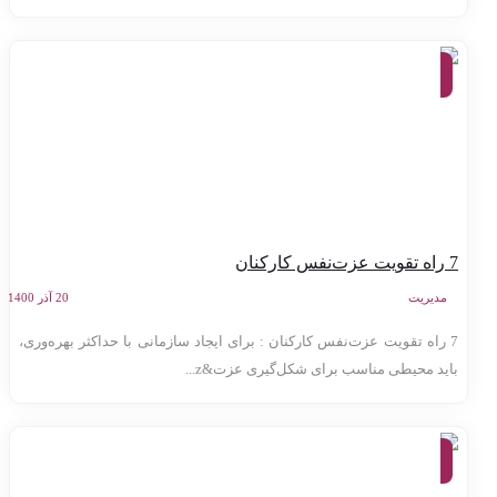
موفقیت
و توسعه
فردی
فس کارکنان
مدیریت
20 آذر 1400
7 راه تقویت عزت‌نفس کارکنان : برای ایجاد سازمانی با حداکثر بهره‌وری،
اید محیطی مناسب برای شکل‌گیری عزت&z...
موفقیت
و توسعه
فردی