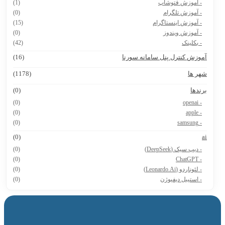
- آموزش فتوشاپ
(1)
- آموزش تلگرام
(0)
- آموزش اینستاگرام
(15)
- آموزش ویندوز
(0)
- بکلینک
(42)
موزش کنترل پنل سامانه سورنا
(16)
هر ها
(1178)
رندها
(0)
(0)
- openai
(0)
- apple
(0)
- samsung
(0)
a
- دیپ سیک (DeepSeek)
(0)
(0)
- ChatGPT
- لئوناردو (Leonardo.Ai)
(0)
- استیبل دیفیوژن
(0)