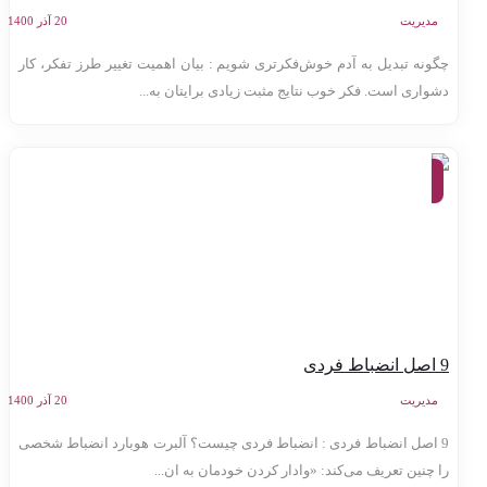
مدیریت
20 آذر 1400
گونه تبدیل به آدم خوش‌فکرتری شویم : بیان اهمیت تغییر طرز تفکر، کار
شواری است. فکر خوب نتایج مثبت زیادی برایتان به...
موفقیت
و توسعه
فردی
ط فردی
مدیریت
20 آذر 1400
9 اصل انضباط فردی : انضباط فردی چیست؟ آلبرت هوبارد انضباط شخصی
ا چنین تعریف می‌کند: «وادار کردن خودمان به ان...