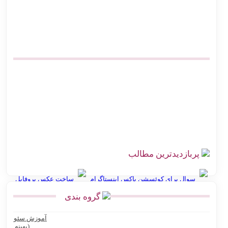
پیشخوان پستی ووکامرس | چگونه کد رهگیری آنی بگیریم
آموزش اتصال فروشگاه آنلاین به اداره پست بدون مراجعه حضوری
صرفه‌جویی در هزینه ارسال پست | اتصال مستقیم گیت وی
بهترین افزونه‌های حمل و نقل ووکامرس برای پست پیشتاز و سفارشی
اتصال دیجی کالا سلر به پست | ارزان‌ترین روش کد رهگیری آنی
چالش‌های ارسال سفارش در فروشگاه اینترنتی با راه‌حل اتصال
هوشمند به پست
پربازدیدترین مطالب
سوال برای کوئسشن باکس اینستاگرام
ساخت عکس پروفایل
گروه بندی
انواع نقشه استان گلستان
آموزش سئو
Ninite سایت رایگان نصب نرم افزار کامپیوتر و لپ تاپ
(بهینه