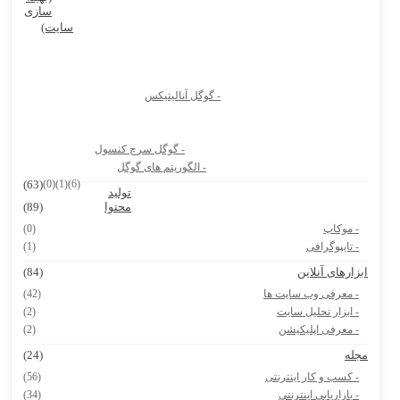
سازی
بهترین پرامپت های هوش مصنوعی برای تولید عکس محصول
سایت)
بهترین پرامپت های هوش مصنوعی برای تولیدکنندگان محتوا و آنلاین
شاپ ها
- گوگل آنالیتیکس
بیوگرافی دکتر جردن
8 سایت دانشجویی که باید حتماً داشته باشی
- گوگل سرچ کنسول
هوش مصنوعی Vidu.Studio
- الگوریتم های گوگل
(63)
(0)
(1)
(6)
تولید
پرامپت ساخت نقشه ایران با استایل های مختلف
محتوا
(89)
- موکاپ
(0)
- تایپوگرافی
(1)
بزارهای آنلاین
(84)
- معرفی وب سایت ها
(42)
- ابزار تحلیل سایت
(2)
- معرفی اپلیکیشن
(2)
جله
(24)
- کسب و کار اینترنتی
(56)
- بازاریابی اینترنتی
(34)