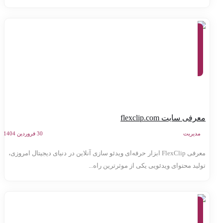
معرفی
وب
سایت
ها،
ابزارهای
آنلاین،
تولید
محتوا
رفی سایت flexclip.com
مدیریت
30 فروردین 1404
معرفی FlexClip ابزار حرفه‌ای ویدئو سازی آنلاین در دنیای دیجیتال امروزی،
ولید محتوای ویدئویی یکی از موثرترین راه...
معرفی
وب
سایت
ها،