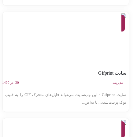
معرفی
وب
سایت
ها
یت Gifprint
مدیریت
20 آذر 1400
سایت Gifprint : این وب‌سایت می‌تواند فایل‌های متحرک GIF را به فلیپ
وک پرینت‌شدنی یا به‌اص...
معرفی
وب
سایت
ها