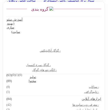
سوال برای کوئسشن باکس اینستاگرام
ساخت عکس پروفایل
گروه بندی
انواع نقشه استان گلستان
آموزش سئو
Ninite سایت رایگان نصب نرم افزار کامپیوتر و لپ تاپ
(بهینه
سازی
بهترین پرامپت های هوش مصنوعی برای تولید عکس محصول
سایت)
بهترین پرامپت های هوش مصنوعی برای تولیدکنندگان محتوا و آنلاین
شاپ ها
- گوگل آنالیتیکس
بیوگرافی دکتر جردن
8 سایت دانشجویی که باید حتماً داشته باشی
- گوگل سرچ کنسول
هوش مصنوعی Vidu.Studio
- الگوریتم های گوگل
(63)
(0)
(1)
(6)
تولید
پرامپت ساخت نقشه ایران با استایل های مختلف
محتوا
(89)
- موکاپ
(0)
- تایپوگرافی
(1)
بزارهای آنلاین
(84)
- معرفی وب سایت ها
(42)
- ابزار تحلیل سایت
(2)