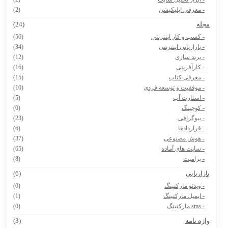
- معرفی اپلیکیشن
(2)
جله
(24)
- کسب و کار اینترنتی
(56)
- بازاریابی اینترنتی
(34)
- برند سازی
(12)
- کارآفرینی
(16)
- معرفی کتاب
(15)
- موفقیت و توسعه فردی
(10)
- استارت آپ
(5)
- کوچینگ
(0)
- بیوگرافی
(23)
- قراردادها
(6)
- هوش مصنوعی
(37)
- سایت های آماده
(65)
- پرامپت
(8)
ازاریابی
(6)
- ویدئو مارکتینگ
(0)
- ایمیل مارکتینگ
(1)
- sms مارکتینگ
(0)
اژه نامه
(3)