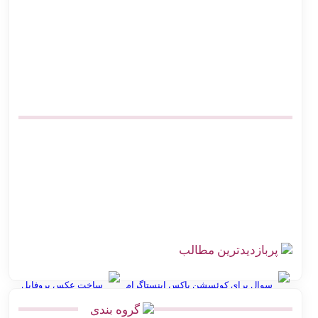
آنلاین
اتصال پرستاشاپ به پست پیشخوان پستی | آموزش کامل و ارزان
پیشخوان پستی ووکامرس | چگونه کد رهگیری آنی بگیریم
آموزش اتصال فروشگاه آنلاین به اداره پست بدون مراجعه حضوری
صرفه‌جویی در هزینه ارسال پست | اتصال مستقیم گیت وی
بهترین افزونه‌های حمل و نقل ووکامرس برای پست پیشتاز و سفارشی
اتصال دیجی کالا سلر به پست | ارزان‌ترین روش کد رهگیری آنی
چالش‌های ارسال سفارش در فروشگاه اینترنتی با راه‌حل اتصال
هوشمند به پست
پربازدیدترین مطالب
سوال برای کوئسشن باکس اینستاگرام
ساخت عکس پروفایل
گروه بندی
انواع نقشه استان گلستان