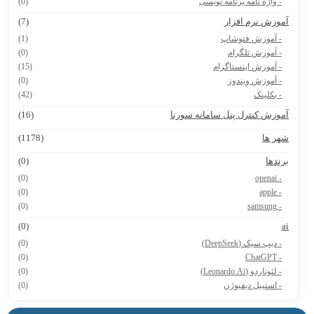
- واژه نامه برنامه نویسی
(0)
موزش نرم افزار
(7)
- آموزش فتوشاپ
(1)
- آموزش تلگرام
(0)
- آموزش اینستاگرام
(15)
- آموزش ویندوز
(0)
- بکلینک
(42)
موزش کنترل پنل سامانه سورنا
(16)
هر ها
(1178)
رندها
(0)
(0)
- openai
(0)
- apple
(0)
- samsung
(0)
a
- دیپ سیک (DeepSeek)
(0)
(0)
- ChatGPT
- لئوناردو (Leonardo.Ai)
(0)
- استیبل دیفیوژن
(0)