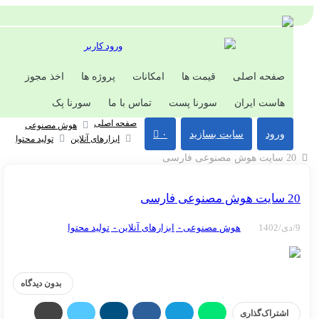
ورود کاربر
صفحه اصلی
قیمت ها
امکانات
پروژه ها
اخذ مجوز
هاست ایران
سورنا پست
تماس با ما
سورنا پک
صفحه اصلی
هوش مصنوعی
ورود
سایت بسازید
۰
ابزارهای آنلاین
تولید محتوا
نوعی فارسی
فارسی
هوش مصنوعی -
ابزارهای آنلاین -
تولید محتوا
بدون دیدگاه
اشتراک‌گذاری