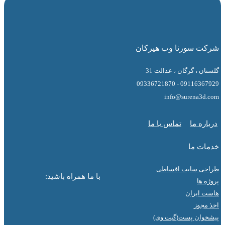
 سورنا وب هیرکان
 ، گرگان ، عدالت 31
09116367929 - 0
info@surena3
ه ما
تماس با ما
ت ما
ی سایت اقساطی
با ما همراه باشید:
ها
ایران
جوز
ان پست(گیت وی)