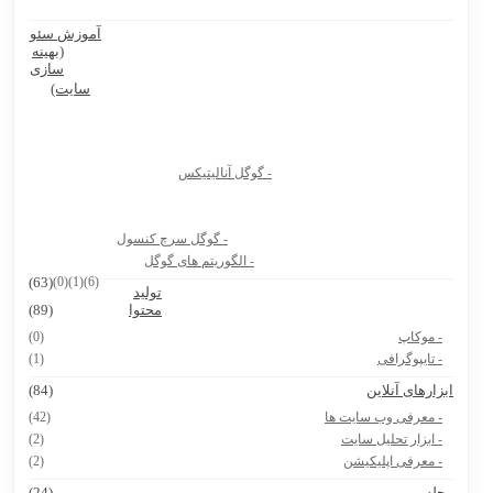
آموزش سئو
Ninite سایت رایگان نصب نرم افزار کامپیوتر و لپ تاپ
(بهینه
سازی
بهترین پرامپت های هوش مصنوعی برای تولید عکس محصول
سایت)
بهترین پرامپت های هوش مصنوعی برای تولیدکنندگان محتوا و آنلاین
شاپ ها
- گوگل آنالیتیکس
بیوگرافی دکتر جردن
8 سایت دانشجویی که باید حتماً داشته باشی
- گوگل سرچ کنسول
هوش مصنوعی Vidu.Studio
- الگوریتم های گوگل
(63)
(0)
(1)
(6)
تولید
پرامپت ساخت نقشه ایران با استایل های مختلف
محتوا
(89)
- موکاپ
(0)
- تایپوگرافی
(1)
بزارهای آنلاین
(84)
- معرفی وب سایت ها
(42)
- ابزار تحلیل سایت
(2)
- معرفی اپلیکیشن
(2)
جله
(24)