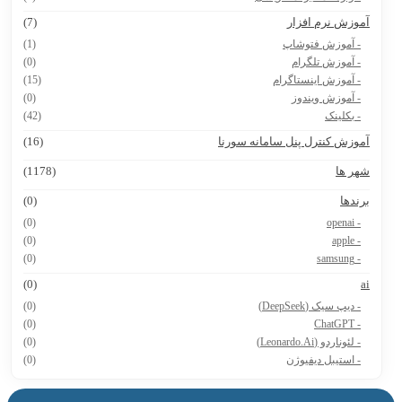
موزش نرم افزار
(7)
- آموزش فتوشاپ
(1)
- آموزش تلگرام
(0)
- آموزش اینستاگرام
(15)
- آموزش ویندوز
(0)
- بکلینک
(42)
موزش کنترل پنل سامانه سورنا
(16)
هر ها
(1178)
رندها
(0)
(0)
- openai
(0)
- apple
(0)
- samsung
(0)
a
- دیپ سیک (DeepSeek)
(0)
(0)
- ChatGPT
- لئوناردو (Leonardo.Ai)
(0)
- استیبل دیفیوژن
(0)