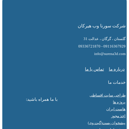
 سورنا وب هیرکان
 ، گرگان ، عدالت 31
09116367929 - 0
info@surena3
ه ما
تماس با ما
ت ما
ی سایت اقساطی
با ما همراه باشید:
ها
ایران
جوز
ان پست(گیت وی)