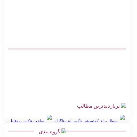
اتصال پرستاشاپ به پست پیشخوان پستی | آموزش کامل و ارزان
پیشخوان پستی ووکامرس | چگونه کد رهگیری آنی بگیریم
آموزش اتصال فروشگاه آنلاین به اداره پست بدون مراجعه حضوری
صرفه‌جویی در هزینه ارسال پست | اتصال مستقیم گیت وی
بهترین افزونه‌های حمل و نقل ووکامرس برای پست پیشتاز و سفارشی
اتصال دیجی کالا سلر به پست | ارزان‌ترین روش کد رهگیری آنی
چالش‌های ارسال سفارش در فروشگاه اینترنتی با راه‌حل اتصال
هوشمند به پست
پربازدیدترین مطالب
سوال برای کوئسشن باکس اینستاگرام
ساخت عکس پروفایل
گروه بندی
انواع نقشه استان گلستان