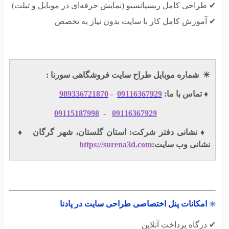
طراحی کامل ریسپانسیو (نمایش حرفه‌ای در موبایل و تبلت)
آموزش کامل کار با سایت بدون نیاز به تخصص
✴
شماره موبایل طراح سایت فروشگاهی سورنا :
️ تماس با ما:
09116367929
-
989336721870
09115187998
-
09116367929
️ نشانی دفتر شرکت: استان گلستان، شهر گرگان ♦️
شانی وب سایت:
https://surena3d.com
امکانات پنل اختصاصی طراحی سایت در پادنا
رگاه پرداخت آنلاین