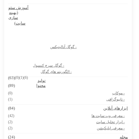
آموزش سئو
Ninite سایت رایگان نصب نرم افزار کامپیوتر و لپ تاپ
(بهینه
سازی
بهترین پرامپت های هوش مصنوعی برای تولید عکس محصول
سایت)
بهترین پرامپت های هوش مصنوعی برای تولیدکنندگان محتوا و آنلاین
شاپ ها
- گوگل آنالیتیکس
بیوگرافی دکتر جردن
8 سایت دانشجویی که باید حتماً داشته باشی
- گوگل سرچ کنسول
هوش مصنوعی Vidu.Studio
- الگوریتم های گوگل
(63)
(0)
(1)
(6)
تولید
پرامپت ساخت نقشه ایران با استایل های مختلف
محتوا
(89)
- موکاپ
(0)
- تایپوگرافی
(1)
بزارهای آنلاین
(84)
- معرفی وب سایت ها
(42)
- ابزار تحلیل سایت
(2)
- معرفی اپلیکیشن
(2)
جله
(24)