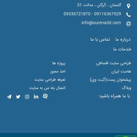
گلستان ، گرگان ، عدالت 31
09116367929 - 09336721870
info@surena3d.com
درباره ما
تماس با ما
خدمات ما
طراحی سایت اقساطی
پروژه ها
هاست ایران
اخذ مجوز
پیشخوان پست(گیت وی)
تعرفه طراحی سایت
وبلاگ
اتصال بله من به سایت
با ما همراه باشید: