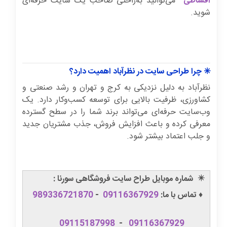
اقساطی
می‌توانید به‌راحتی صاحب یک سایت حرفه‌ای
شوید.
✳️ چرا طراحی سایت در نظرآباد اهمیت دارد؟
نظرآباد به دلیل نزدیکی به کرج و تهران و رشد صنعتی و
کشاورزی، ظرفیت بالایی برای توسعه کسب‌وکار دارد. یک
وب‌سایت حرفه‌ای می‌تواند برند شما را در سطح گسترده
معرفی کرده و باعث افزایش فروش، جذب مشتریان جدید
و جلب اعتماد بیشتر شود.
✴️
شماره موبایل طراح سایت فروشگاهی سورنا :
♦️ تماس با ما:
09116367929
-
989336721870
09115187998
-
09116367929