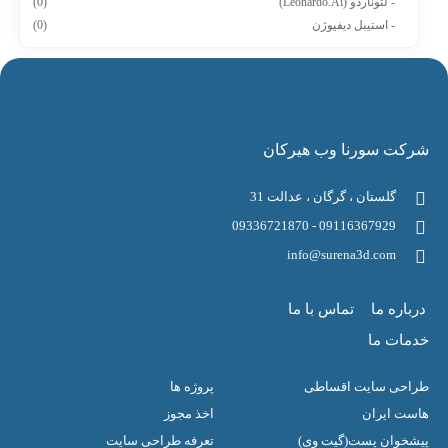
- لئوناردو (Leonardo.Ai)
(0)
- استیبل دیفیوژن
(0)
شرکت سورنا وب هیرکان
گلستان ، گرگان ، عدالت 31
09116367929 - 09336721870
info@surena3d.com
درباره ما
تماس با ما
خدمات ما
طراحی سایت اقساطی
پروژه ها
هاست ایران
اخذ مجوز
پیشخوان پست(گیت وی)
تعرفه طراحی سایت