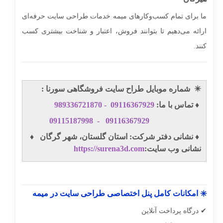
ما برای تمام کسب‌وکارهای میمه خدمات طراحی سایت حرفه‌ای
ارائه می‌دهیم تا بتوانند فروش، اعتبار و شناخت بیشتری کسب
کنند.
✴️
شماره موبایل طراح سایت فروشگاهی سورنا :
♦️ تماس با ما:
09116367929
-
989336721870
09115187998
-
09116367929
♦️ نشانی دفتر شرکت: استان گلستان، شهر گرگان ♦️
نشانی وب سایت:
https://surena3d.com
✳️ امکانات کامل پنل اختصاصی طراحی سایت در میمه
✔ درگاه پرداخت آنلاین