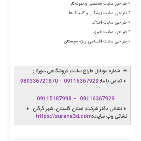
? طراحی سایت شخصی و نمونه‌کار
? طراحی سایت پزشکان و کلینیک‌ها
? طراحی سایت املاک
? طراحی سایت خبری
? طراحی سایت اقساطی ویژه سیستان
✴️
شماره موبایل طراح سایت فروشگاهی سورنا :
♦️ تماس با ما:
09116367929
-
989336721870
09115187998
-
09116367929
♦️ نشانی دفتر شرکت: استان گلستان، شهر گرگان ♦️
نشانی وب سایت:
https://surena3d.com