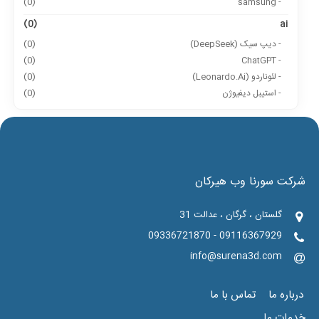
(0)
- samsung
(0)
ai
- دیپ سیک (DeepSeek)
(0)
(0)
- ChatGPT
- لئوناردو (Leonardo.Ai)
(0)
- استیبل دیفیوژن
(0)
شرکت سورنا وب هیرکان
گلستان ، گرگان ، عدالت 31
09116367929 - 09336721870
info@surena3d.com
درباره ما
تماس با ما
خدمات ما