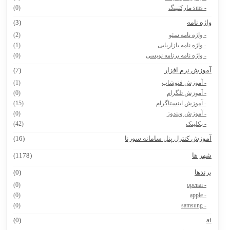
- sms مارکتینگ
(0)
اژه نامه
(3)
- واژه نامه سئو
(2)
- واژه نامه بازاریابی
(1)
- واژه نامه برنامه نویسی
(0)
موزش نرم افزار
(7)
- آموزش فتوشاپ
(1)
- آموزش تلگرام
(0)
- آموزش اینستاگرام
(15)
- آموزش ویندوز
(0)
- بکلینک
(42)
موزش کنترل پنل سامانه سورنا
(16)
هر ها
(1178)
رندها
(0)
(0)
- openai
(0)
- apple
(0)
- samsung
(0)
a