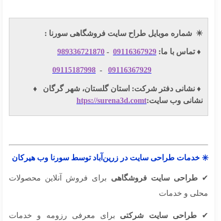
✴
شماره موبایل طراح سایت فروشگاهی سورنا :
️ تماس با ما:
09116367929
-
989336721870
09115187998
-
09116367929
️ نشانی دفتر شرکت: استان گلستان، شهر گرگان ♦️
شانی وب سایت:
htps://surena3d.comt
 خدمات طراحی سایت در زرین‌آباد توسط سورنا وب هیرکان
طراحی سایت فروشگاهی
برای فروش آنلاین محصولات
لی و خدمات
طراحی سایت شرکتی
برای معرفی رزومه و خدمات