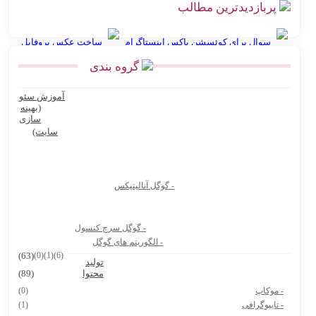
پربازدیدترین مطالب
سوال برای کوئسشن باکس اینستاگرام
ساخت عکس پروفایل
گروه بندی
انواع نقشه استان گلستان
آموزش سئو
Ninite سایت رایگان نصب نرم افزار کامپیوتر و لپ تاپ
(بهینه
سازی
بهترین پرامپت های هوش مصنوعی برای تولید عکس محصول
سایت)
بهترین پرامپت های هوش مصنوعی برای تولیدکنندگان محتوا و آنلاین
شاپ ها
- گوگل آنالیتیکس
بیوگرافی دکتر جردن
8 سایت دانشجویی که باید حتماً داشته باشی
- گوگل سرچ کنسول
هوش مصنوعی Vidu.Studio
- الگوریتم های گوگل
(63)
(0)
(1)
(6)
تولید
پرامپت ساخت نقشه ایران با استایل های مختلف
محتوا
(89)
- موکاپ
(0)
- تایپوگرافی
(1)