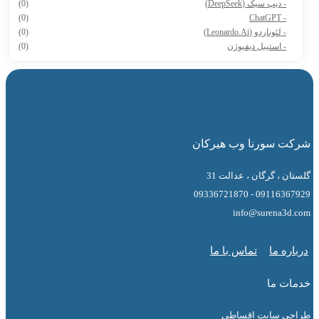
- دیپ سیک (DeepSeek)
(0)
(0)
- ChatGPT
- لئوناردو (Leonardo.Ai)
(0)
- استیبل دیفیوژن
(0)
 سورنا وب هیرکان
 ، گرگان ، عدالت 31
09116367929 - 0
info@surena3
ه ما
تماس با ما
ت ما
ی سایت اقساطی