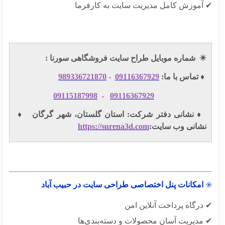
آموزش کامل مدیریت سایت به کارفرما
✴
شماره موبایل طراح سایت فروشگاهی سورنا :
️ تماس با ما:
09116367929
-
989336721870
09115187998
-
09116367929
️ نشانی دفتر شرکت: استان گلستان، شهر گرگان ♦️
شانی وب سایت:
https://surena3d.com
امکانات پنل اختصاصی طراحی سایت در حبیب آباد
رگاه پرداخت آنلاین امن
مدیریت آسان محصولات و دسته‌بندی‌ها