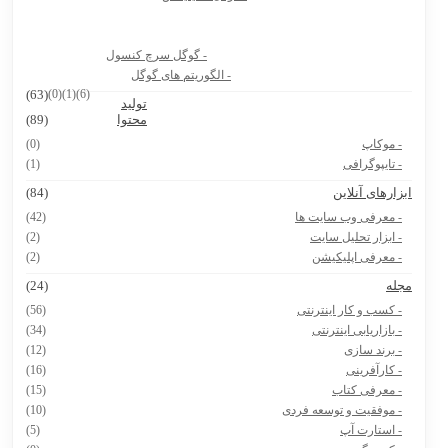
بیوگرافی دکتر جردن
8 سایت دانشجویی که باید حتماً داشته باشی
- گوگل سرچ کنسول
هوش مصنوعی Vidu.Studio
- الگوریتم های گوگل
(63)
(0)
(1)
(6)
تولید
پرامپت ساخت نقشه ایران با استایل های مختلف
محتوا
(89)
- موکاپ
(0)
- تایپوگرافی
(1)
بزارهای آنلاین
(84)
- معرفی وب سایت ها
(42)
- ابزار تحلیل سایت
(2)
- معرفی اپلیکیشن
(2)
جله
(24)
- کسب و کار اینترنتی
(56)
- بازاریابی اینترنتی
(34)
- برند سازی
(12)
- کارآفرینی
(16)
- معرفی کتاب
(15)
- موفقیت و توسعه فردی
(10)
- استارت آپ
(5)