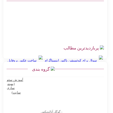
بهترین افزونه‌های حمل و نقل ووکامرس برای پست پیشتاز و سفارشی
اتصال دیجی کالا سلر به پست | ارزان‌ترین روش کد رهگیری آنی
چالش‌های ارسال سفارش در فروشگاه اینترنتی با راه‌حل اتصال
هوشمند به پست
پربازدیدترین مطالب
سوال برای کوئسشن باکس اینستاگرام
ساخت عکس پروفایل
گروه بندی
انواع نقشه استان گلستان
آموزش سئو
Ninite سایت رایگان نصب نرم افزار کامپیوتر و لپ تاپ
(بهینه
سازی
بهترین پرامپت های هوش مصنوعی برای تولید عکس محصول
سایت)
بهترین پرامپت های هوش مصنوعی برای تولیدکنندگان محتوا و آنلاین
شاپ ها
- گوگل آنالیتیکس