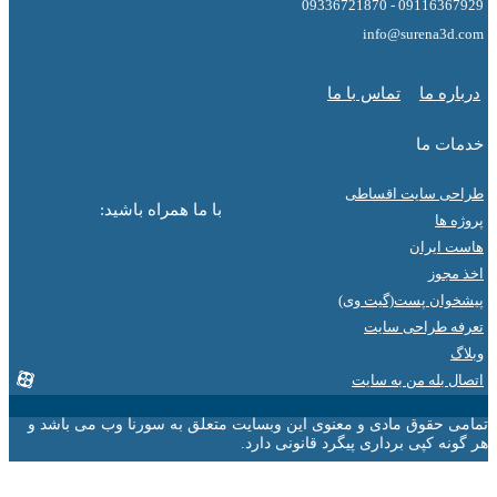
09116367929 - 0
info@surena3
ه ما
تماس با ما
ت ما
ی سایت اقساطی
با ما همراه باشید:
ها
ایران
جوز
ان پست(گیت وی)
 طراحی سایت
 بله من به سایت
 حقوق مادی و معنوی این وبسایت متعلق به سورنا وب می باشد و
ه کپی برداری پیگرد قانونی دارد.