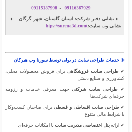
09115187998
-
09116367929
️ نشانی دفتر شرکت: استان گلستان، شهر گرگان ♦️
شانی وب سایت:
htps://surena3d.comt
 خدمات طراحی سایت در بولی توسط سورنا وب هیرکان
طراحی سایت فروشگاهی
برای فروش محصولات محلی،
اورزی و صنایع دستی
طراحی سایت شرکتی
جهت معرفی خدمات و رزومه
فه‌ای شرکت‌ها
طراحی سایت اقساطی و قسطی
برای صاحبان کسب‌وکار
 شرایط مالی متنوع
ارائه
پنل اختصاصی مدیریت سایت
با امکانات حرفه‌ای