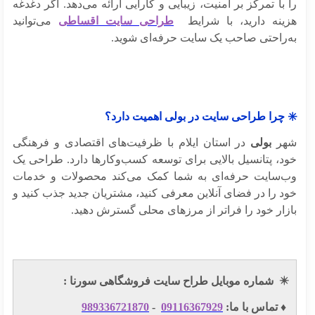
با تمرکز بر امنیت، زیبایی و کارایی ارائه می‌دهد. اگر دغدغه
ینه دارید، با شرایط
طراحی سایت اقساطی
می‌توانید
‌راحتی صاحب یک سایت حرفه‌ای شوید.
 چرا طراحی سایت در بولی اهمیت دارد؟
ر
بولی
در استان ایلام با ظرفیت‌های اقتصادی و فرهنگی
د، پتانسیل بالایی برای توسعه کسب‌وکارها دارد. طراحی یک
‌سایت حرفه‌ای به شما کمک می‌کند محصولات و خدمات
د را در فضای آنلاین معرفی کنید، مشتریان جدید جذب کنید و
زار خود را فراتر از مرزهای محلی گسترش دهید.
✴
شماره موبایل طراح سایت فروشگاهی سورنا :
️ تماس با ما:
09116367929
-
989336721870