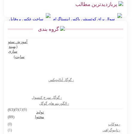
پربازدیدترین مطالب
سوال برای کوئسشن باکس اینستاگرام
ساخت عکس پروفایل
گروه بندی
انواع نقشه استان گلستان
آموزش سئو
Ninite سایت رایگان نصب نرم افزار کامپیوتر و لپ تاپ
(بهینه
سازی
بهترین پرامپت های هوش مصنوعی برای تولید عکس محصول
سایت)
بهترین پرامپت های هوش مصنوعی برای تولیدکنندگان محتوا و آنلاین
شاپ ها
- گوگل آنالیتیکس
بیوگرافی دکتر جردن
8 سایت دانشجویی که باید حتماً داشته باشی
- گوگل سرچ کنسول
هوش مصنوعی Vidu.Studio
- الگوریتم های گوگل
(63)
(0)
(1)
(6)
تولید
پرامپت ساخت نقشه ایران با استایل های مختلف
محتوا
(89)
- موکاپ
(0)
- تایپوگرافی
(1)