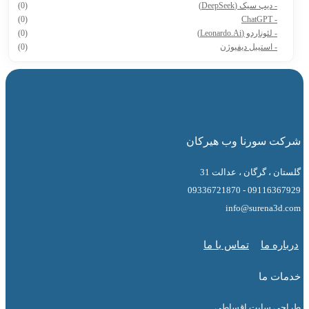
- دیپ سیک (DeepSeek)
(0)
(0)
- ChatGPT
- لئوناردو (Leonardo.Ai)
(0)
- استیبل دیفیوژن
(0)
 سورنا وب هیرکان
 ، گرگان ، عدالت 31
09116367929 - 0
info@surena3
ه ما
تماس با ما
ت ما
ی سایت اقساطی