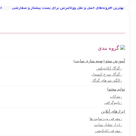
بهترین افزونه‌های حمل و نقل ووکامرس برای پست پیشتاز و سفارشی
ات
سوال برای کوئسشن باکس اینستاگرام
ساخت عکس پروفایل
انوا
بهترین پرامپت های هوش مصنوعی برای تولیدکنندگان محتوا و آنلاین شاپ ها
گروه بندی
آموزش سئو (بهینه سازی سایت)
- گوگل آنالیتیکس
- گوگل سرچ کنسول
- الگوریتم های گوگل
تولید محتوا
- موکاپ
- تایپوگرافی
ابزارهای آنلاین
- معرفی وب سایت ها
- ابزار تحلیل سایت
- معرفی اپلیکیشن