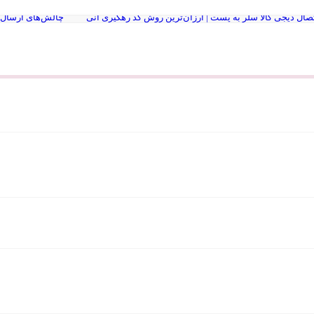
صال دیجی کالا سلر به پست | ارزان‌ترین روش کد رهگیری آنی
چالش‌های ارسال 
ع نقشه استان گلستان
Ninite سایت رایگان نصب نرم افزار کامپیوتر و لپ تاپ
بیوگرافی دکتر جردن
8 سایت دانشجویی که باید حتماً داشته باشی
هوش 