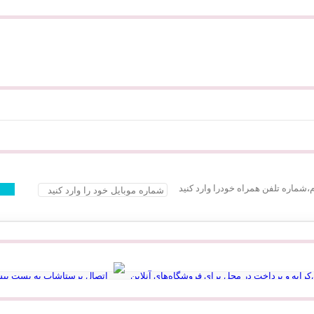
م،شماره تلفن همراه خودرا وارد کنید
رایه و پرداخت در محل برای فروشگاه‌های آنلاین
اتصال پرستاشاپ به پست پیش
روشگاه آنلاین به اداره پست بدون مراجعه حضوری
صرفه‌جویی در هزینه ارسا