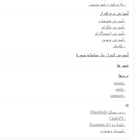
- واژه نامه برنامه نویسی
آموزش نرم افزار
- آموزش فتوشاپ
- آموزش تلگرام
- آموزش اینستاگرام
- آموزش ویندوز
- بکلینک
آموزش کنترل پنل سامانه سورنا
شهر ها
برندها
- openai
- apple
- samsung
ai
- دیپ سیک (DeepSeek)
- ChatGPT
- لئوناردو (Leonardo.Ai)
- استیبل دیفیوژن