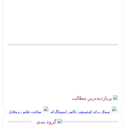
اتصال پرستاشاپ به پست پیشخوان پستی | آموزش کامل و ارزان
پیشخوان پستی ووکامرس | چگونه کد رهگیری آنی بگیریم
آموزش اتصال فروشگاه آنلاین به اداره پست بدون مراجعه حضوری
صرفه‌جویی در هزینه ارسال پست | اتصال مستقیم گیت وی
بهترین افزونه‌های حمل و نقل ووکامرس برای پست پیشتاز و سفارشی
اتصال دیجی کالا سلر به پست | ارزان‌ترین روش کد رهگیری آنی
چالش‌های ارسال سفارش در فروشگاه اینترنتی با راه‌حل اتصال
هوشمند به پست
پربازدیدترین مطالب
سوال برای کوئسشن باکس اینستاگرام
ساخت عکس پروفایل
گروه بندی
انواع نقشه استان گلستان