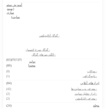
آموزش سئو
Ninite سایت رایگان نصب نرم افزار کامپیوتر و لپ تاپ
(بهینه
سازی
بهترین پرامپت های هوش مصنوعی برای تولید عکس محصول
سایت)
بهترین پرامپت های هوش مصنوعی برای تولیدکنندگان محتوا و آنلاین
شاپ ها
- گوگل آنالیتیکس
بیوگرافی دکتر جردن
8 سایت دانشجویی که باید حتماً داشته باشی
- گوگل سرچ کنسول
هوش مصنوعی Vidu.Studio
- الگوریتم های گوگل
(63)
(0)
(1)
(6)
تولید
پرامپت ساخت نقشه ایران با استایل های مختلف
محتوا
(89)
- موکاپ
(0)
- تایپوگرافی
(1)
بزارهای آنلاین
(84)
- معرفی وب سایت ها
(42)
- ابزار تحلیل سایت
(2)
- معرفی اپلیکیشن
(2)
جله
(24)