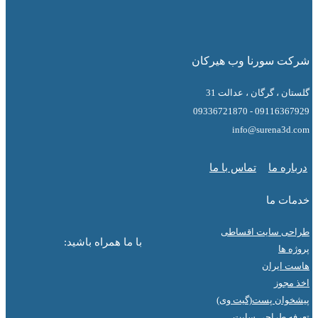
 سورنا وب هیرکان
 ، گرگان ، عدالت 31
09116367929 - 0
info@surena3
ه ما
تماس با ما
ت ما
ی سایت اقساطی
با ما همراه باشید:
ها
ایران
جوز
ان پست(گیت وی)
 طراحی سایت