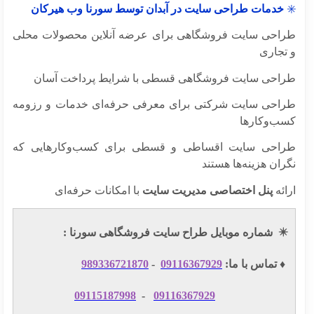
خدمات طراحی سایت در آبدان توسط سورنا وب هیرکان
احی سایت فروشگاهی برای عرضه آنلاین محصولات محلی
تجاری
احی سایت فروشگاهی قسطی با شرایط پرداخت آسان
احی سایت شرکتی برای معرفی حرفه‌ای خدمات و رزومه
ب‌وکارها
احی سایت اقساطی و قسطی برای کسب‌وکارهایی که
ان هزینه‌ها هستند
ئه
پنل اختصاصی مدیریت سایت
با امکانات حرفه‌ای
✴
شماره موبایل طراح سایت فروشگاهی سورنا :
️ تماس با ما:
09116367929
-
989336721870
09115187998
-
09116367929