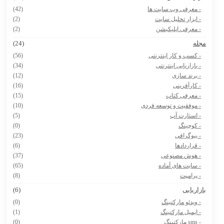
- معرفی وب سایت ها
(42)
- ابزار تحلیل سایت
(2)
- معرفی اپلیکیشن
(2)
جله
(24)
- کسب و کار اینترنتی
(56)
- بازاریابی اینترنتی
(34)
- برند سازی
(12)
- کارآفرینی
(16)
- معرفی کتاب
(15)
- موفقیت و توسعه فردی
(10)
- استارت آپ
(5)
- کوچینگ
(0)
- بیوگرافی
(23)
- قراردادها
(6)
- هوش مصنوعی
(37)
- سایت های آماده
(65)
- پرامپت
(8)
ازاریابی
(6)
- ویدئو مارکتینگ
(0)
- ایمیل مارکتینگ
(1)
- sms مارکتینگ
(0)