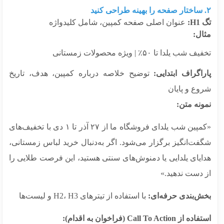
H:
عنوان اصلی صفحه کمپین، شامل کلیدواژه
ال:
 شب یلدا تا ۵۰٪ | ویژه محصولات زمستانی
راگراف ابتدایی:
توضیح خلاصه درباره کمپین، هدف، تاریخ
وع و پایان
نه متن:
«کمپین شب یلدای فروشگاه ما از ۲۷ آذر تا ۱ دی با تخفیف‌های
فت‌انگیز برگزار می‌شود. اگر به‌دنبال خرید لباس زمستانی،
ایای یلدایی یا دمنوش‌های سنتی هستید، این فرصت طلایی را
 دست ندهید.»
ش‌بندی حرفه‌ای:
با استفاده از تیترهای H2، H3 و لیست‌ها
ز Call To Action (فراخوان به اقدام):