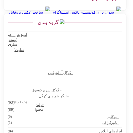
سوال برای کوئسشن باکس اینستاگرام
ساخت عکس پروفایل
گروه بندی
انواع نقشه استان گلستان
آموزش سئو
Ninite سایت رایگان نصب نرم افزار کامپیوتر و لپ تاپ
(بهینه
سازی
بهترین پرامپت های هوش مصنوعی برای تولید عکس محصول
سایت)
بهترین پرامپت های هوش مصنوعی برای تولیدکنندگان محتوا و آنلاین
شاپ ها
- گوگل آنالیتیکس
بیوگرافی دکتر جردن
8 سایت دانشجویی که باید حتماً داشته باشی
- گوگل سرچ کنسول
هوش مصنوعی Vidu.Studio
- الگوریتم های گوگل
(63)
(0)
(1)
(6)
تولید
پرامپت ساخت نقشه ایران با استایل های مختلف
محتوا
(89)
- موکاپ
(0)
- تایپوگرافی
(1)
بزارهای آنلاین
(84)