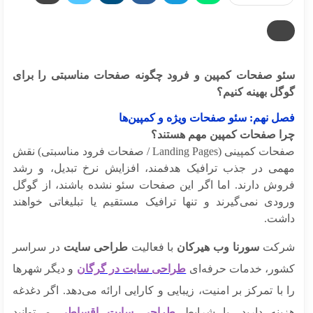
و صفحات کمپین و فرود چگونه صفحات مناسبتی را برای
گل بهینه کنیم؟
ل نهم: سئو صفحات ویژه و کمپین‌ها
ا صفحات کمپین مهم هستند؟
صفحات کمپینی (Landing Pages / صفحات فرود مناسبتی) نقش
می در جذب ترافیک هدفمند، افزایش نرخ تبدیل، و رشد
وش دارند. اما اگر این صفحات سئو نشده باشند، از گوگل
ودی نمی‌گیرند و تنها ترافیک مستقیم یا تبلیغاتی خواهند
شت.
کت
سورنا وب هیرکان
با فعالیت
طراحی سایت
در سراسر
ور، خدمات حرفه‌ای
طراحی سایت در گرگان
و دیگر شهرها
با تمرکز بر امنیت، زیبایی و کارایی ارائه می‌دهد. اگر دغدغه
ینه دارید، با شرایط
طراحی سایت اقساطی
می‌توانید