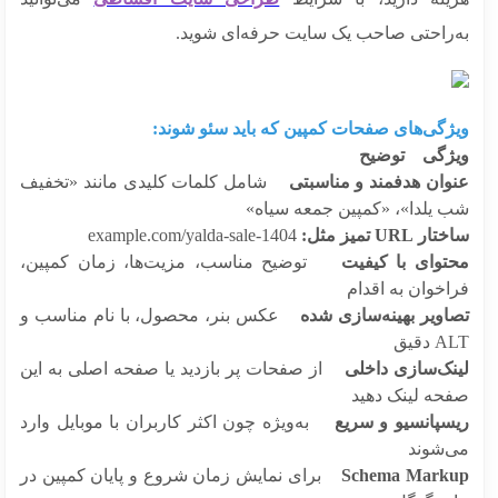
‌راحتی صاحب یک سایت حرفه‌ای شوید.
ژگی‌های صفحات کمپین که باید سئو شوند:
ژگی توضیح
وان هدفمند و مناسبتی
شامل کلمات کلیدی مانند «تخفیف
 یلدا»، «کمپین جمعه سیاه»
 URL تمیز مثل:
example.com/yalda-sale-1404
توای با کیفیت
توضیح مناسب، مزیت‌ها، زمان کمپین،
خوان به اقدام
اویر بهینه‌سازی شده
عکس بنر، محصول، با نام مناسب و
دقیق
نک‌سازی داخلی
از صفحات پر بازدید یا صفحه اصلی به این
حه لینک دهید
سپانسیو و سریع
به‌ویژه چون اکثر کاربران با موبایل وارد
‌شوند
Schema Mark
برای نمایش زمان شروع و پایان کمپین در