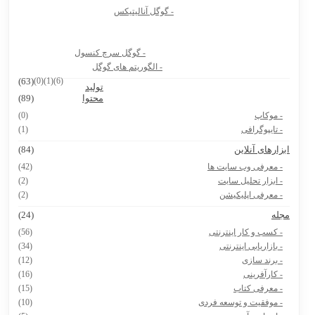
- گوگل آنالیتیکس
بیوگرافی دکتر جردن
8 سایت دانشجویی که باید حتماً داشته باشی
- گوگل سرچ کنسول
هوش مصنوعی Vidu.Studio
- الگوریتم های گوگل
(63)
(0)
(1)
(6)
تولید
پرامپت ساخت نقشه ایران با استایل های مختلف
محتوا
(89)
- موکاپ
(0)
- تایپوگرافی
(1)
بزارهای آنلاین
(84)
- معرفی وب سایت ها
(42)
- ابزار تحلیل سایت
(2)
- معرفی اپلیکیشن
(2)
جله
(24)
- کسب و کار اینترنتی
(56)
- بازاریابی اینترنتی
(34)
- برند سازی
(12)
- کارآفرینی
(16)
- معرفی کتاب
(15)
- موفقیت و توسعه فردی
(10)