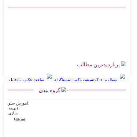
صرفه‌جویی در هزینه ارسال پست | اتصال مستقیم گیت وی
بهترین افزونه‌های حمل و نقل ووکامرس برای پست پیشتاز و سفارشی
اتصال دیجی کالا سلر به پست | ارزان‌ترین روش کد رهگیری آنی
چالش‌های ارسال سفارش در فروشگاه اینترنتی با راه‌حل اتصال
هوشمند به پست
پربازدیدترین مطالب
سوال برای کوئسشن باکس اینستاگرام
ساخت عکس پروفایل
گروه بندی
انواع نقشه استان گلستان
آموزش سئو
Ninite سایت رایگان نصب نرم افزار کامپیوتر و لپ تاپ
(بهینه
سازی
بهترین پرامپت های هوش مصنوعی برای تولید عکس محصول
سایت)
بهترین پرامپت های هوش مصنوعی برای تولیدکنندگان محتوا و آنلاین
شاپ ها