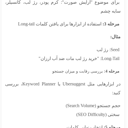
ای موضوع "آرایش صورت": کرم پودر، رژ لب، کانسیلر،
یه چشم
له 3:
استفاده از ابزارها برای یافتن کلمات Long-tail
ال:
له 4:
بررسی رقابت و میزان جستجو
در ابزارهایی مثل Ubersuggest یا Keyword Planner، بررسی
د:
جستجو (Search Volume)
SEO Difficulty)
له 5:
انتخاب نهایی کلمات