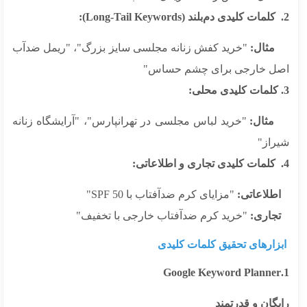
ال:
"خرید کفش زنانه مجلسی سایز بزرگ"، "ریمل ضدآب
ل خارجی برای چشم حساس"
ال:
"خرید لباس مجلسی در تهرانپارس"، "آرایشگاه زنانه
راز"
لاعاتی:
"مزایای کرم ضدآفتاب با SPF 50"
اری:
"خرید کرم ضدآفتاب خارجی با تخفیف"
زارهای تحقیق کلمات کلیدی
گان و قدرتمند