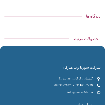
دیدگاه ها
محصولات مرتبط
شرکت سورنا وب هیرکان
گلستان ، گرگان ، عدالت 31
09116367929 - 09336721870
info@surena3d.com
درباره ما
تماس با ما