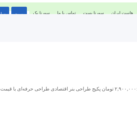
هاست ایران
سورنا پست
تماس با ما
سورنا پک
ورود
سای
✅ برای استفاده در مناسبت های مختلف ✅ تحویل سه بنر ✅قیمت:۲,۹۰۰,۰۰۰ تومان پکیج طراحی بنر اقتصادی طراح