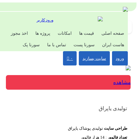
ورود کاربر
صفحه اصلی
قیمت ها
امکانات
پروژه ها
اخذ مجوز
هاست ایران
سورنا پست
تماس با ما
سورنا پک
ورود
سایت بسازید
۰
اهده
ولیدی یاپراق
راحی سایت
تولیدی پوشاک یاپراق
عداد فالوور
: 14 هزار فالوور