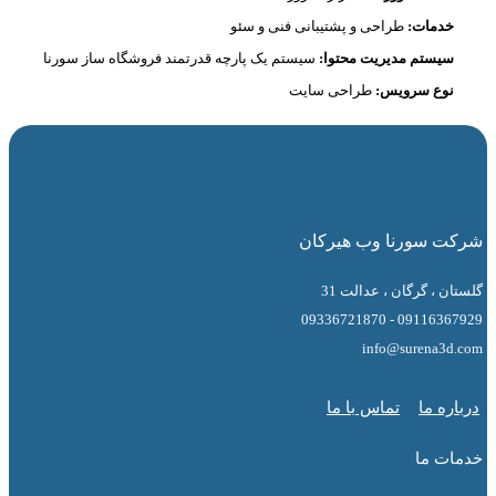
دمات:
طراحی و پشتیبانی فنی و سئو
یستم مدیریت محتوا:
سیستم یک پارچه قدرتمند فروشگاه ساز سورنا
وع سرویس:
طراحی سایت
 سورنا وب هیرکان
 ، گرگان ، عدالت 31
09116367929 - 0
info@surena3
ه ما
تماس با ما
ت ما