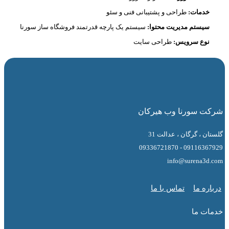
دمات:
طراحی و پشتیبانی فنی و سئو
یستم مدیریت محتوا:
سیستم یک پارچه قدرتمند فروشگاه ساز سورنا
وع سرویس:
طراحی سایت
 سورنا وب هیرکان
 ، گرگان ، عدالت 31
09116367929 - 0
info@surena3
ه ما
تماس با ما
ت ما