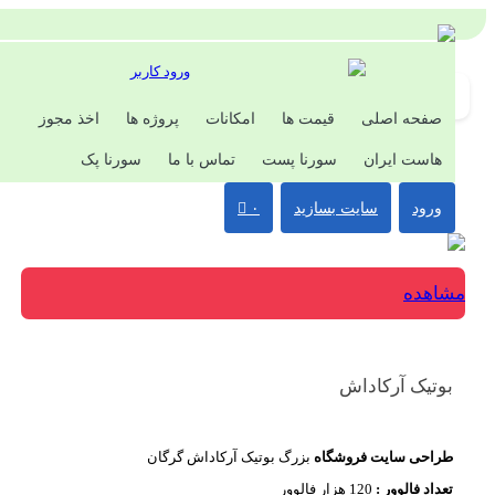
ورود کاربر
صفحه اصلی
قیمت ها
امکانات
پروژه ها
اخذ مجوز
هاست ایران
سورنا پست
تماس با ما
سورنا پک
ورود
سایت بسازید
۰
اهده
وتیک آرکاداش
راحی سایت فروشگاه
بزرگ بوتیک آرکاداش گرگان
عداد فالوور :
120 هزار فالوور