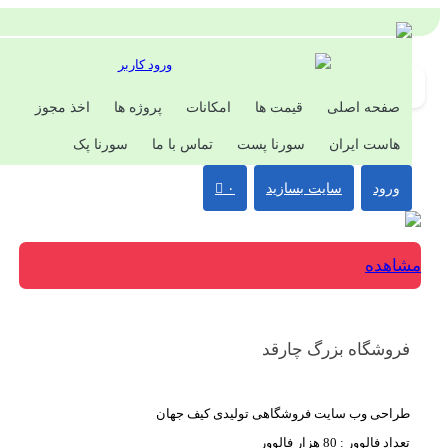
ورود کاربر
صفحه اصلی
قیمت ها
امکانات
پروژه ها
اخذ مجوز
هاست ایران
سورنا پست
تماس با ما
سورنا پک
ورود
سایت بسازید
۰
اهده
روشگاه بزرگ چارقد
راحی وب سایت فروشگاهی تولیدی کیف جهان
عداد فالوور : 80 هزار فالوور