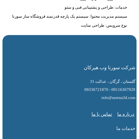
دمات: طراحی و پشتیبانی فنی و سئو
یستم مدیریت محتوا: سیستم یک پارچه قدرتمند فروشگاه ساز سورنا
وع سرویس: طراحی سایت
 سورنا وب هیرکان
 ، گرگان ، عدالت 31
09116367929 - 0
info@surena3
ه ما
تماس با ما
ت ما