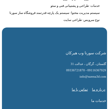
دمات: طراحی و پشتیبانی فنی و سئو
یستم مدیریت محتوا: سیستم یک پارچه قدرتمند فروشگاه ساز سورنا
وع سرویس: طراحی سایت
 سورنا وب هیرکان
 ، گرگان ، عدالت 31
09116367929 - 0
info@surena3
ه ما
تماس با ما
ت ما