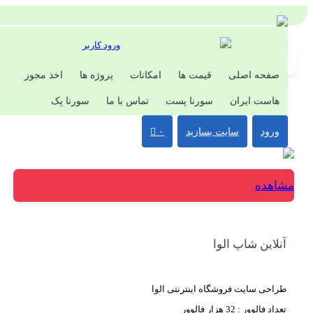
ورود کاربر
صفحه اصلی
قیمت ها
امکانات
پروژه ها
اخذ مجوز
هاست ایران
سورنا پست
تماس با ما
سورنا پک
ورود
سایت بسازید
۰
اهده
نلاین شاپ الوا
راحی سایت فروشگاه اینترنتی الوا
عداد فالوور : 32 هزار فالوور