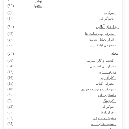
تولید
پرامپت ساخت نقشه ایران با استایل های مختلف
محتوا
(89)
- موکاپ
(0)
- تایپوگرافی
(1)
بزارهای آنلاین
(84)
- معرفی وب سایت ها
(42)
- ابزار تحلیل سایت
(2)
- معرفی اپلیکیشن
(2)
جله
(24)
- کسب و کار اینترنتی
(56)
- بازاریابی اینترنتی
(34)
- برند سازی
(12)
- کارآفرینی
(16)
- معرفی کتاب
(15)
- موفقیت و توسعه فردی
(10)
- استارت آپ
(5)
- کوچینگ
(0)
- بیوگرافی
(23)
- قراردادها
(6)
- هوش مصنوعی
(37)
- سایت های آماده
(65)