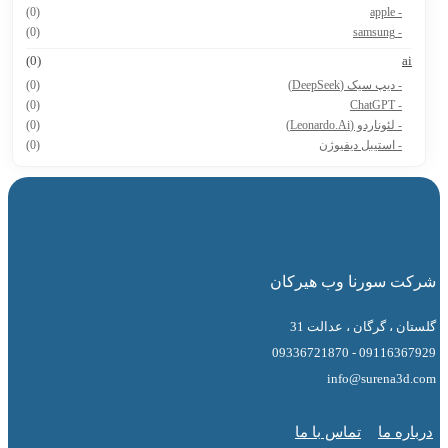
(0)
- apple
(0)
- samsung
(0)
a
- دیپ سیک (DeepSeek)
(0)
(0)
- ChatGPT
- لئوناردو (Leonardo.Ai)
(0)
- استیبل دیفیوژن
(0)
 سورنا وب هیرکان
 ، گرگان ، عدالت 31
09116367929 - 0
info@surena3
ه ما
تماس با ما