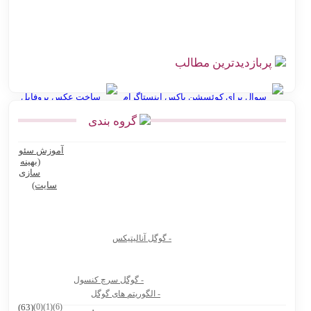
چالش‌های ارسال سفارش در فروشگاه اینترنتی با راه‌حل اتصال
هوشمند به پست
پربازدیدترین مطالب
سوال برای کوئسشن باکس اینستاگرام
ساخت عکس پروفایل
گروه بندی
انواع نقشه استان گلستان
آموزش سئو
Ninite سایت رایگان نصب نرم افزار کامپیوتر و لپ تاپ
(بهینه
سازی
بهترین پرامپت های هوش مصنوعی برای تولید عکس محصول
سایت)
بهترین پرامپت های هوش مصنوعی برای تولیدکنندگان محتوا و آنلاین
شاپ ها
- گوگل آنالیتیکس
بیوگرافی دکتر جردن
8 سایت دانشجویی که باید حتماً داشته باشی
- گوگل سرچ کنسول
هوش مصنوعی Vidu.Studio
- الگوریتم های گوگل
(63)
(0)
(1)
(6)