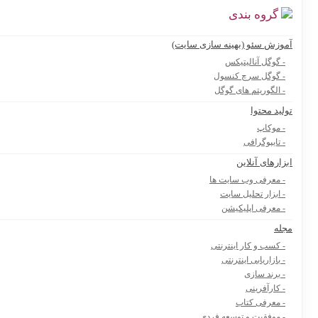
گروه بندی
آموزش سئو (بهینه سازی سایت)
- گوگل آنالیتیکس
- گوگل سرچ کنسول
- الگوریتم های گوگل
تولید محتوا
- موکاپ
- تایپوگرافی
ابزارهای آنلاین
- معرفی وب سایت ها
- ابزار تحلیل سایت
- معرفی اپلیکیشن
مجله
- کسب و کار اینترنتی
- بازاریابی اینترنتی
- برند سازی
- کارآفرینی
- معرفی کتاب
- موفقیت و توسعه فردی