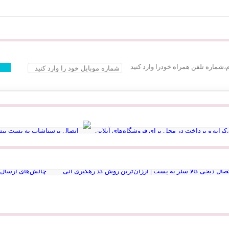
م،شماره تلفن همراه خودرا وارد کنید
رایه و پرداخت در محل برای فروشگاه‌های آنلاین
اتصال پرستاشاپ به پست پیش
روشگاه آنلاین به اداره پست بدون مراجعه حضوری
صرفه‌جویی در هزینه ارسا
صال دیجی کالا سلر به پست | ارزان‌ترین روش کد رهگیری آنی
چالش‌های ارسال 
ع نقشه استان گلستان
Ninite سایت رایگان نصب نرم افزار کامپیوتر و لپ تاپ
بیوگرافی دکتر جردن
8 سایت دانشجویی که باید حتماً داشته باشی
هوش 