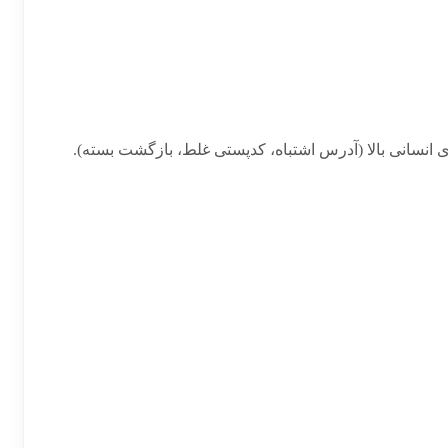
انسانی بالا (آدرس اشتباه، کدپستی غلط، بازگشت بسته).