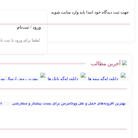
جهت ثبت دیدگاه خود ابتدا باید وارد سایت شوید:
ورود / ثبت‌نام
لطفا برای ورود یا ثبت نا
آخرین مطالب
دانلود لوگو بیمه ها
دانلود لوگو بانک ها
بهترین روش ارسال پس‌ک
پیشخوان پستی ووکامرس | چگونه کد رهگیری آنی بگیریم
آموزش اتصال ف
بهترین افزونه‌های حمل و نقل ووکامرس برای پست پیشتاز و سفارشی
ات
سوال برای کوئسشن باکس اینستاگرام
ساخت عکس پروفایل
انوا
بهترین پرامپت های هوش مصنوعی برای تولیدکنندگان محتوا و آنلاین شاپ ها