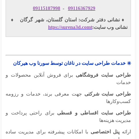
09115187998
-
09116367929
️ نشانی دفتر شرکت: استان گلستان، شهر گرگان ♦️
شانی وب سایت:
htps://surena3d.comt
 خدمات طراحی سایت در ناغان توسط سورنا وب هیرکان
احی سایت فروشگاهی
برای فروش آنلاین محصولات و
مات
احی سایت شرکتی
جهت معرفی برند، خدمات و رزومه
ب‌وکارها
احی سایت اقساطی و قسطی
برای راحتی پرداخت و
ریت هزینه‌ها
ائه
پنل اختصاصی
با امکانات پیشرفته برای مدیریت ساده