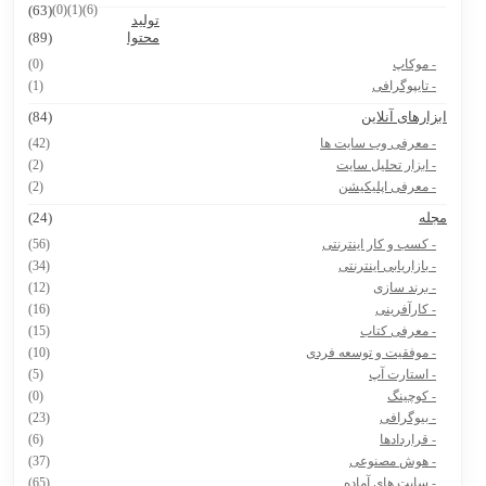
(63)
(0)
(1)
(6)
تولید
پرامپت ساخت نقشه ایران با استایل های مختلف
محتوا
(89)
- موکاپ
(0)
- تایپوگرافی
(1)
بزارهای آنلاین
(84)
- معرفی وب سایت ها
(42)
- ابزار تحلیل سایت
(2)
- معرفی اپلیکیشن
(2)
جله
(24)
- کسب و کار اینترنتی
(56)
- بازاریابی اینترنتی
(34)
- برند سازی
(12)
- کارآفرینی
(16)
- معرفی کتاب
(15)
- موفقیت و توسعه فردی
(10)
- استارت آپ
(5)
- کوچینگ
(0)
- بیوگرافی
(23)
- قراردادها
(6)
- هوش مصنوعی
(37)
- سایت های آماده
(65)