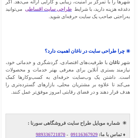
ها را با تمرکز بر امنیت، زیبایی و کارایی ارائه می‌دهد. اگر
دغه هزینه دارید، با شرایط
طراحی سایت اقساطی
می‌توانید
‌راحتی صاحب یک سایت حرفه‌ای شوید.
 چرا طراحی سایت در ناغان اهمیت دارد؟
ر
ناغان
با ظرفیت‌های اقتصادی، گردشگری و خدماتی خود،
ازمند بستری آنلاین برای معرفی بهتر خدمات و محصولات
ت. داشتن یک وب‌سایت حرفه‌ای به کسب‌وکارها کمک
‌کند تا علاوه بر مشتریان محلی، بازارهای گسترده‌تری را
ف قرار دهند و در فضای رقابتی امروز موفق‌تر عمل کنند.
✴
شماره موبایل طراح سایت فروشگاهی سورنا :
️ تماس با ما:
09116367929
-
989336721870