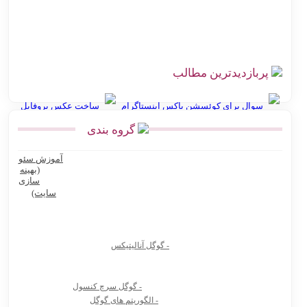
چالش‌های ارسال سفارش در فروشگاه اینترنتی با راه‌حل اتصال
هوشمند به پست
پربازدیدترین مطالب
سوال برای کوئسشن باکس اینستاگرام
ساخت عکس پروفایل
گروه بندی
انواع نقشه استان گلستان
آموزش سئو
Ninite سایت رایگان نصب نرم افزار کامپیوتر و لپ تاپ
(بهینه
سازی
بهترین پرامپت های هوش مصنوعی برای تولید عکس محصول
سایت)
بهترین پرامپت های هوش مصنوعی برای تولیدکنندگان محتوا و آنلاین
شاپ ها
- گوگل آنالیتیکس
بیوگرافی دکتر جردن
8 سایت دانشجویی که باید حتماً داشته باشی
- گوگل سرچ کنسول
هوش مصنوعی Vidu.Studio
- الگوریتم های گوگل