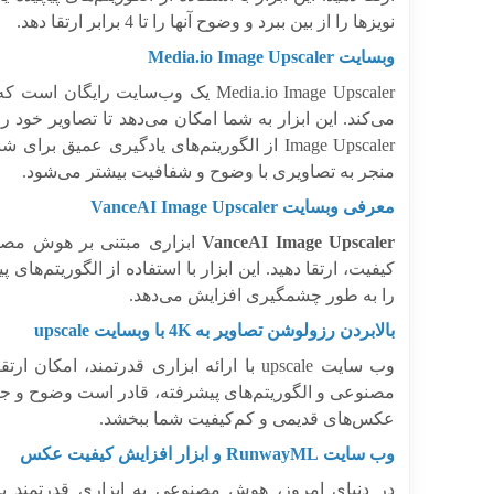
نویزها را از بین ببرد و وضوح آنها را تا 4 برابر ارتقا دهد.
وبسایت Media.io Image Upscaler
Media.io Image Upscaler یک وب‌سا
Image Upscaler از الگوریتم‌های یادگیری عم
منجر به تصاویری با وضوح و شفافیت بیشتر می‌شود.
معرفی وبسایت VanceAI Image Upscaler
VanceAI Image Upscaler
ابزاری مبتنی بر هوش مصنو
کیفیت، ارتقا دهید. این ابزار با استفاده از الگوریتم‌ه
را به طور چشمگیری افزایش می‌دهد.
بالابردن رزولوشن تصاویر به 4K با وبسایت upscale
مصنوعی و الگوریتم‌های پیشرفته، قادر است وضوح و جزئ
عکس‌های قدیمی و کم‌کیفیت شما ببخشد.
وب سایت RunwayML و ابزار افزایش کیفیت عکس
در دنیای امروز، هوش مصنوعی به ابزاری قدرتمند 