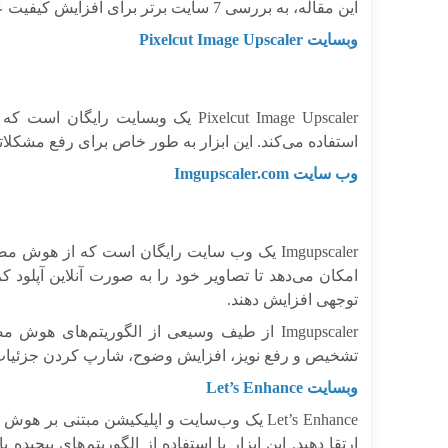
این مقاله، به بررسی 7 سایت برتر برای افزایش کیفیت عکس به 4k می‌پردازیم. پس با ما همراه باشید.
وبسایت Pixelcut Image Upscaler
Pixelcut Image Upscaler یک وبسای
استفاده می‌کند. این ابزار به طور خاص برای رفع مشکلاتی مانند تاری، نویز و lation
وب سایت Imgupscaler.com
Imgupscaler یک وب سایت رایگان است که از هو
امکان می‌دهد تا تصاویر خود را به صورت آنلاین آپلود ک
توجهی افزایش دهند.
Imgupscaler از طیف وسیعی از الگوریتم‌های هو
تشخیص و رفع نویز، افزایش وضوح، شارپ کردن جزئیات و
وبسایت Let’s Enhance
Let’s Enhance یک وب‌سایت و اپلیکیشن مبتنی 
ارتقا دهید. این ابزار با استفاده از الگوریتم‌های پیچی