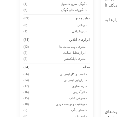
- گوگل سرچ کنسول
(1)
ک می‌کند تا
- الگوریتم های گوگل
(6)
تولید محتوا
(89)
ارها به
- موکاپ
(0)
- تایپوگرافی
(1)
ابزارهای آنلاین
(84)
- معرفی وب سایت ها
(42)
- ابزار تحلیل سایت
(2)
- معرفی اپلیکیشن
(2)
مجله
(24)
- کسب و کار اینترنتی
(56)
- بازاریابی اینترنتی
(34)
- برند سازی
(12)
- کارآفرینی
(16)
- معرفی کتاب
(15)
- موفقیت و توسعه فردی
(10)
- استارت آپ
(5)
یت‌های
- کوچینگ
(0)