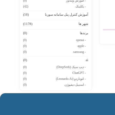
- آموزش ویندوز
(0)
- بکلینک
(42)
آموزش کنترل پنل سامانه سورنا
(16)
شهر ها
(1178)
برندها
(0)
(0)
- openai
(0)
- apple
(0)
- samsung
(0)
ai
- دیپ سیک (DeepSeek)
(0)
(0)
- ChatGPT
- لئوناردو (Leonardo.Ai)
(0)
- استیبل دیفیوژن
(0)