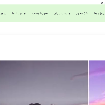
روژه ها
اخذ مجوز
هاست ایران
سورنا پست
تماس با ما
سورن