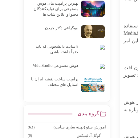
بهترین پرامپت های هوش
مصنوعی برای تولیدکنندگان
محتوا و آنلاین شاپ ها
استفاده
بیوگرافی دکتر جردن
شما امکان می‌دهد تا تصاویر خود را تا 8 برابر بزرگتر کنید بدون اینکه وضوح و جزئیات آنها از بین برود. Media.io
این امر
8 سایت دانشجویی که باید
حتماً داشته باشی
هوش مصنوعی Vidu.Studio
ن افت
 تصویر
پرامپت ساخت نقشه ایران با
استایل های مختلف
با استفاده از هوش
اره به
گروه بندی
آموزش سئو (بهینه سازی سایت)
(63)
- گوگل آنالیتیکس
(0)
ب هوش