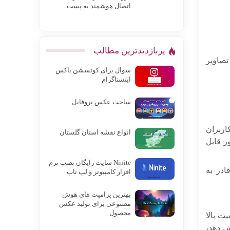
اتصال هوشمند به پست
پربازدیدترین مطالب
 تصاویر
سوال برای کوئسشن باکس
اینستاگرام
ساخت عکس پروفایل
اربران
انواع نقشه استان گلستان
ر قابل
Ninite سایت رایگان نصب نرم
قادر به
افزار کامپیوتر و لپ تاپ
بهترین پرامپت های هوش
مصنوعی برای تولید عکس
محصول
یت بالا
ش دهد،