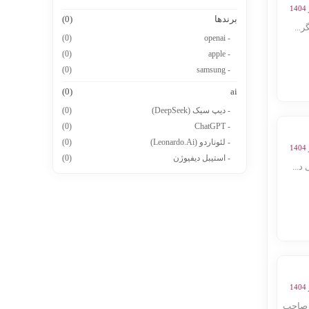
برندها
(0)
...
(0)
- openai
(0)
- apple
(0)
- samsung
(0)
ai
- دیپ سیک (DeepSeek)
(0)
(0)
- ChatGPT
- لئوناردو (Leonardo.Ai)
(0)
- استیبل دیفیوژن
(0)
...
 صاحب