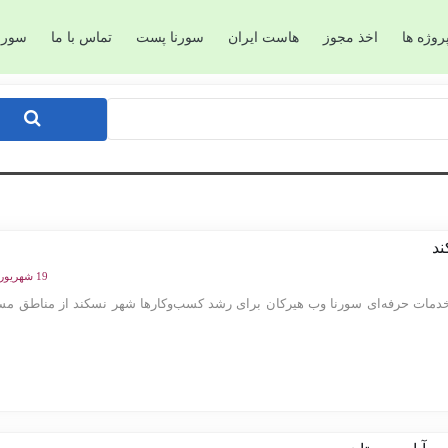
روژه ها
اخذ مجوز
هاست ایران
سورنا پست
تماس با ما
سورن
د
19 شهریور 1404
مات حرفه‌ای سورنا وب هیرکان برای رشد کسب‌وکارها شهر نسکند از مناطق مست