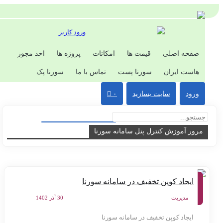
ورود کاربر
صفحه اصلی
قیمت ها
امکانات
پروژه ها
اخذ مجوز
هاست ایران
سورنا پست
تماس با ما
سورنا پک
ورود
سایت بسازید
۰
مرور آموزش کنترل پنل سامانه سورنا
آموزش
ایجاد کوپن تخفیف در سامانه سورنا
کنترل
پنل
سامانه
مدیریت
30 آذر 1402
سورنا
ایجاد کوپن تخفیف در سامانه سورنا