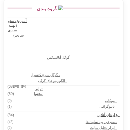
گروه بندی
انواع نقشه استان گلستان
آموزش سئو
Ninite سایت رایگان نصب نرم افزار کامپیوتر و لپ تاپ
(بهینه
سازی
بهترین پرامپت های هوش مصنوعی برای تولید عکس محصول
سایت)
بهترین پرامپت های هوش مصنوعی برای تولیدکنندگان محتوا و آنلاین
شاپ ها
- گوگل آنالیتیکس
بیوگرافی دکتر جردن
8 سایت دانشجویی که باید حتماً داشته باشی
- گوگل سرچ کنسول
هوش مصنوعی Vidu.Studio
- الگوریتم های گوگل
(63)
(0)
(1)
(6)
تولید
پرامپت ساخت نقشه ایران با استایل های مختلف
محتوا
(89)
- موکاپ
(0)
- تایپوگرافی
(1)
بزارهای آنلاین
(84)
- معرفی وب سایت ها
(42)
- ابزار تحلیل سایت
(2)