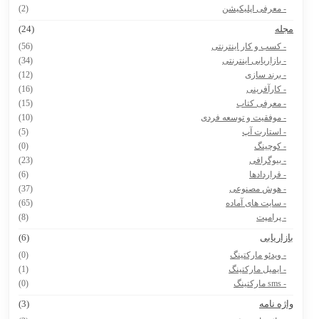
- معرفی اپلیکیشن
(2)
جله
(24)
- کسب و کار اینترنتی
(56)
- بازاریابی اینترنتی
(34)
- برند سازی
(12)
- کارآفرینی
(16)
- معرفی کتاب
(15)
- موفقیت و توسعه فردی
(10)
- استارت آپ
(5)
- کوچینگ
(0)
- بیوگرافی
(23)
- قراردادها
(6)
- هوش مصنوعی
(37)
- سایت های آماده
(65)
- پرامپت
(8)
ازاریابی
(6)
- ویدئو مارکتینگ
(0)
- ایمیل مارکتینگ
(1)
- sms مارکتینگ
(0)
اژه نامه
(3)