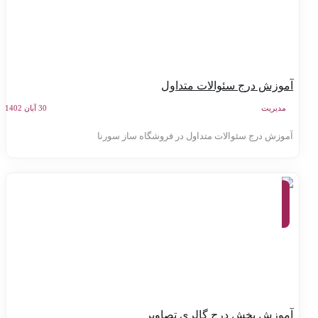
موزش درج سئوالات متداول
مدیریت
30 آبان 1402
موزش درج سئوالات متداول در فروشگاه ساز سورنا
آموزش
کنترل
پنل
سامانه
سورنا
موزش بخش درج گالری تصاویر