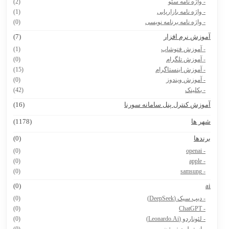
- واژه نامه سئو
(2)
- واژه نامه بازاریابی
(1)
- واژه نامه برنامه نویسی
(0)
موزش نرم افزار
(7)
- آموزش فتوشاپ
(1)
- آموزش تلگرام
(0)
- آموزش اینستاگرام
(15)
- آموزش ویندوز
(0)
- بکلینک
(42)
موزش کنترل پنل سامانه سورنا
(16)
هر ها
(1178)
رندها
(0)
(0)
- openai
(0)
- apple
(0)
- samsung
(0)
a
- دیپ سیک (DeepSeek)
(0)
(0)
- ChatGPT
- لئوناردو (Leonardo.Ai)
(0)
- استیبل دیفیوژن
(0)