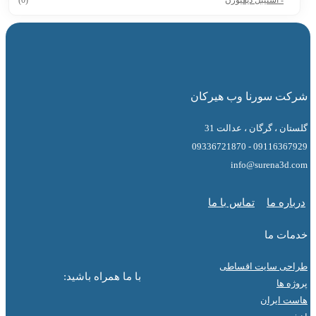
 سورنا وب هیرکان
 ، گرگان ، عدالت 31
09116367929 - 0
info@surena3
ه ما
تماس با ما
ت ما
ی سایت اقساطی
با ما همراه باشید:
ها
ایران